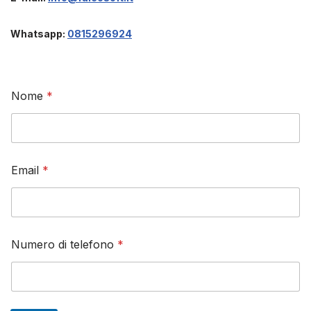
Whatsapp:
0815296924
Nome
*
d
Email
*
i
N
o
m
e
t
Numero di telefono
*
e
l
e
f
o