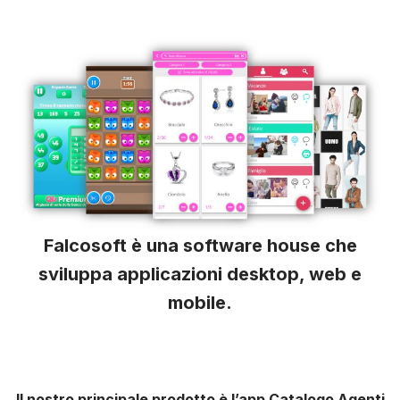
Vai
al
contenuto
Falcosoft è una software house che
sviluppa applicazioni desktop, web e
mobile.
Il nostro principale prodotto è l’app Catalogo Agenti